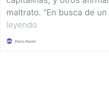
maltrato. “En busca de un
Clausuran
leyendo
un
albergue
para
Diario Basta!
los
animales