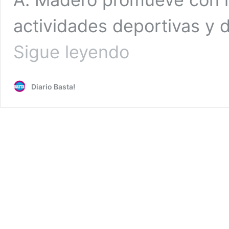
actividades deportivas y 
Canchas
Sigue leyendo
de
la
GAM
Diario Basta!
en
el
abandono