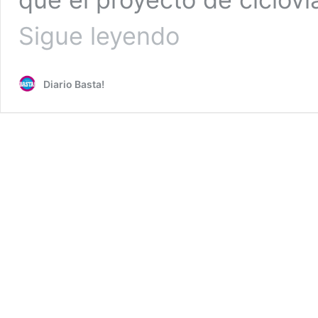
Son
Sigue leyendo
trabajadores
que
exigen
Diario Basta!
ciclovía