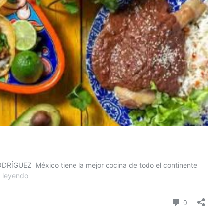
 RODRÍGUEZ México tiene la mejor cocina de todo el continente
TIENE
 leyendo
MÉXICO
LA
Comentari
0
MEJOR
COCINA