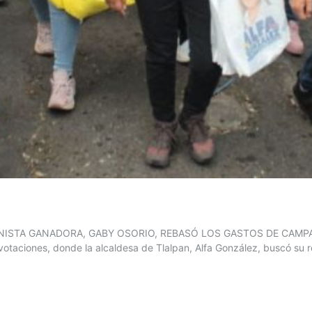
NISTA GANADORA, GABY OSORIO, REBASÓ LOS GASTOS DE CAMP
ciones, donde la alcaldesa de Tlalpan, Alfa González, buscó su ree