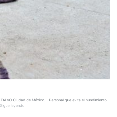
ONTALVO Ciudad de México. – Personal que evita el hundimiento
Se
Sigue leyendo
avecina
abandono