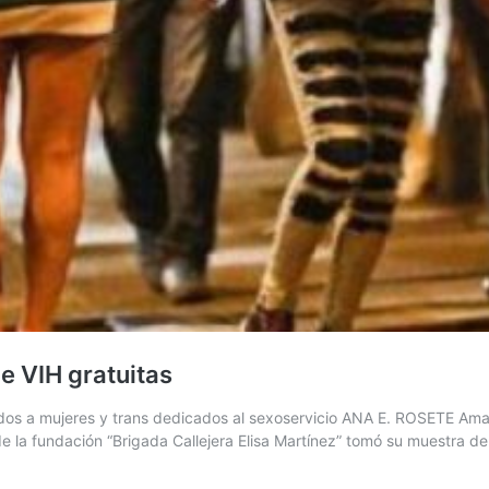
e VIH gratuitas
pidos a mujeres y trans dedicados al sexoservicio ANA E. ROSETE Ama
e la fundación “Brigada Callejera Elisa Martínez” tomó su muestra d