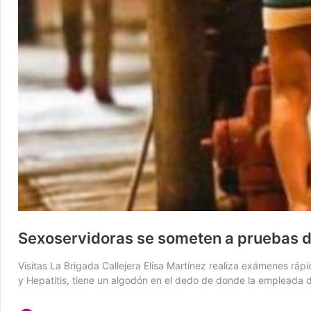
Sexoservidoras se someten a pruebas d
Visitas La Brigada Callejera Elisa Martínez realiza exámenes rá
y Hepatitis, tiene un algodón en el dedo de donde la empleada d