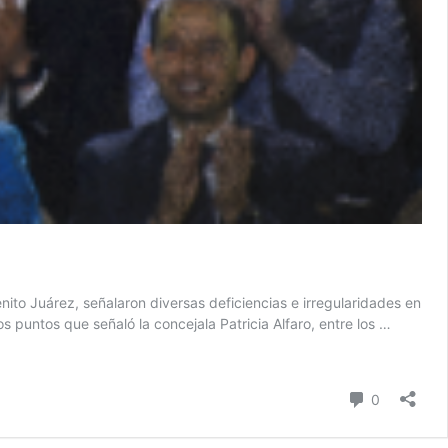
ito Juárez, señalaron diversas deficiencias e irregularidades en
 puntos que señaló la concejala Patricia Alfaro, entre los …
Comentari
0