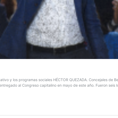
cipativo y los programas sociales HÉCTOR QUEZADA. Concejales de Ben
ntregado al Congreso capitalino en mayo de este año. Fueron seis los