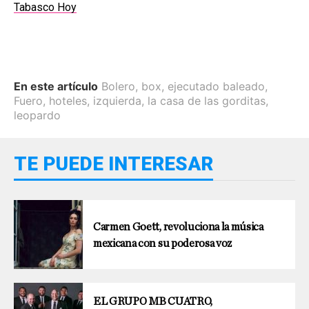
Tabasco Hoy
En este artículo
Bolero
,
box
,
ejecutado baleado
,
Fuero
,
hoteles
,
izquierda
,
la casa de las gorditas
,
leopardo
TE PUEDE INTERESAR
Carmen Goett, revoluciona la música
mexicana con su poderosa voz
EL GRUPO MB CUATRO,